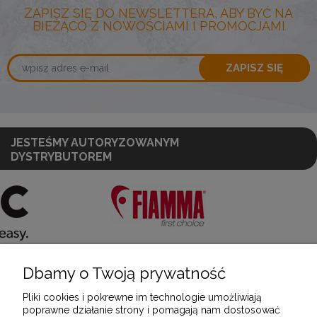
ZAPISZ SIĘ DO NEWSLETTERA, ABY BYĆ NA
BIEŻĄCO Z NOWOŚCIAMI I PROMOCJAMI
ZAPISZ SIĘ
JESTEŚMY AUTORYZOWANYM
DYSTRYBUTOREM
Dbamy o Twoją prywatność
POMOC
Pliki cookies i pokrewne im technologie umożliwiają
poprawne działanie strony i pomagają nam dostosować