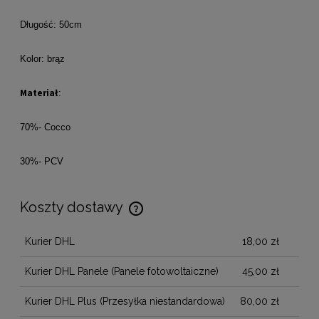
Długość: 50cm
Kolor: brąz
Materiał
:
70%- Cocco
30%- PCV
Koszty dostawy
Cena nie zawiera ewentualnych kosztów płatności
Kurier DHL
18,00 zł
Kurier DHL Panele
(Panele fotowoltaiczne)
45,00 zł
Kurier DHL Plus
(Przesyłka niestandardowa)
80,00 zł