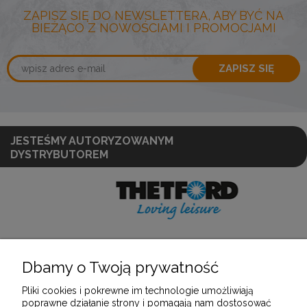
ZAPISZ SIĘ DO NEWSLETTERA, ABY BYĆ NA
BIEŻĄCO Z NOWOŚCIAMI I PROMOCJAMI
ZAPISZ SIĘ
JESTEŚMY AUTORYZOWANYM
DYSTRYBUTOREM
Dbamy o Twoją prywatność
POMOC
Pliki cookies i pokrewne im technologie umożliwiają
poprawne działanie strony i pomagają nam dostosować