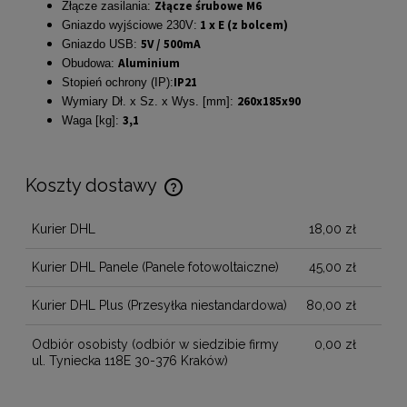
Złącze śrubowe M6
Złącze zasilania:
1 x E (z bolcem)
Gniazdo wyjściowe 230V:
5V / 500mA
Gniazdo USB:
Aluminium
Obudowa:
IP21
Stopień ochrony (IP):
260x185x90
Wymiary Dł. x Sz. x Wys. [mm]:
3,1
Waga [kg]:
Koszty dostawy
Cena nie zawiera ewentualnych kosztów płatności
Kurier DHL
18,00 zł
Kurier DHL Panele
(Panele fotowoltaiczne)
45,00 zł
Kurier DHL Plus
(Przesyłka niestandardowa)
80,00 zł
Odbiór osobisty
(odbiór w siedzibie firmy
0,00 zł
ul. Tyniecka 118E 30-376 Kraków)