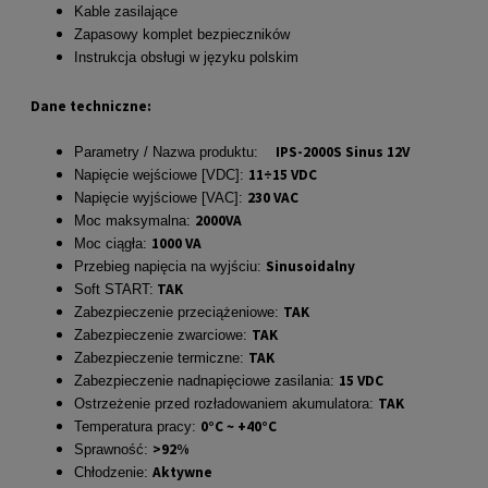
Kable zasilające
Zapasowy komplet bezpieczników
Instrukcja obsługi w języku polskim
Dane techniczne:
IPS-2000S Sinus 12V
Parametry / Nazwa produktu:
11÷15 VDC
Napięcie wejściowe [VDC]:
230 VAC
Napięcie wyjściowe [VAC]:
2000VA
Moc maksymalna:
1000 VA
Moc ciągła:
Sinusoidalny
Przebieg napięcia na wyjściu:
TAK
Soft START:
TAK
Zabezpieczenie przeciążeniowe:
TAK
Zabezpieczenie zwarciowe:
TAK
Zabezpieczenie termiczne:
15 VDC
Zabezpieczenie nadnapięciowe zasilania:
TAK
Ostrzeżenie przed rozładowaniem akumulatora:
0°C ~ +40°C
Temperatura pracy:
>92%
Sprawność:
Aktywne
Chłodzenie: