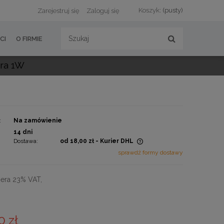
Koszyk:
(pusty)
Zarejestruj się
Zaloguj się
CI
O FIRMIE
ra 1W
:
Na zamówienie
:
14 dni
Dostawa:
od 18,00 zł
- Kurier DHL
sprawdź formy dostawy
Cena nie zawiera ewentualnych
kosztów płatności
era 23% VAT,
0 zł