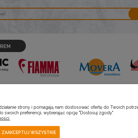
OREM
PŁATNOŚCI I DOSTAWA
INFORMACJ
 działanie strony i pomagają nam dostosować ofertę do Twoich pot
o swoich preferencji, wybierając opcję "Dostosuj zgody".
ości.
Formy płatności
Polityka prywatno
Czas i koszty dostawy
Producenci
ZAAKCEPTUJ WSZYSTKIE
Jak kupować?