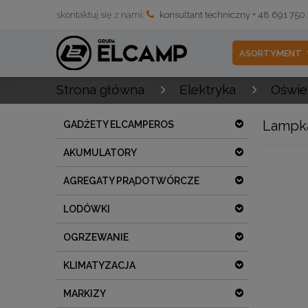
skontaktuj się z nami:
konsultant techniczny + 48 691 750
ASORTYMENT
Strona główna
Elektryka
Oświe
Lampka
GADŻETY ELCAMPEROS
AKUMULATORY
AGREGATY PRĄDOTWÓRCZE
LODÓWKI
OGRZEWANIE
KLIMATYZACJA
MARKIZY