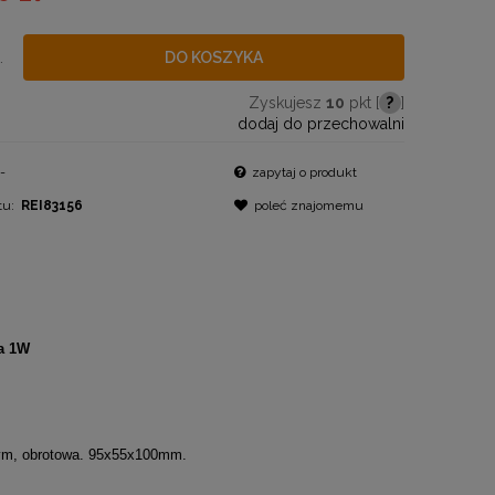
.
DO KOSZYKA
Zyskujesz
10
pkt [
?
]
dodaj do przechowalni
-
zapytaj o produkt
tu:
REI83156
poleć znajomemu
a 1W
wym, obrotowa. 95x55x100mm.