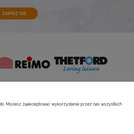
ZAPISZ SIĘ
E
O NAS
rzeb. Możesz zaakceptować wykorzystanie przez nas wszystkich
ści
Kontakt i dane firmy
O firmie