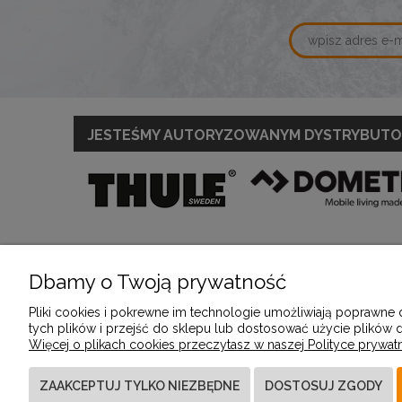
JESTEŚMY AUTORYZOWANYM DYSTRYBUT
Dbamy o Twoją prywatność
POMOC
MOJE KONTO
Pliki cookies i pokrewne im technologie umożliwiają poprawne
tych plików i przejść do sklepu lub dostosować użycie plików d
Więcej o plikach cookies przeczytasz w naszej Polityce prywatn
Zwroty i reklamacje
Twoje zamówienia
Regulamin
Ustawienia konta
ZAAKCEPTUJ TYLKO NIEZBĘDNE
DOSTOSUJ ZGODY
Przechowalnia