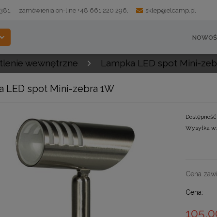
 381,
zamówienia on-line +48 661 220 296,
sklep@elcamp.pl
NOWOŚ
tlenie wewnętrzne
Lampka LED spot Mini-zeb
 LED spot Mini-zebra 1W
Dostępność
Wysyłka w
Cena zawi
Cena:
105,0