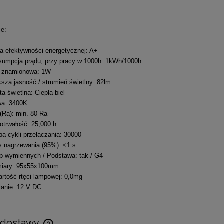
je:
a efektywności energetycznej: A+
umpcja prądu, przy pracy w 1000h: 1kWh/1000h
 znamionowa: 1W
sza jasność / strumień świetlny: 82lm
ta świetlna: Ciepła biel
wa: 3400K
(Ra): min. 80 Ra
otrwałość: 25,000 h
ba cykli przełączania: 30000
 nagrzewania (95%): <1 s
 wymiennych / Podstawa: tak / G4
iary: 95x55x100mm
rtość rtęci lampowej: 0,0mg
lanie: 12 V DC
 dostawy