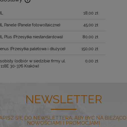
HL
18,00 zł
Cena nie zawiera ewentualnych kosztów
płatności
HL Panele
(Panele fotowoltaiczne)
45,00 zł
HL Plus
(Przesyłka niestandardowa)
80,00 zł
henus
(Przesyłka paletowa i dłużyce)
150,00 zł
sobisty
(odbiór w siedzibie firmy ul.
0,00 zł
 118E 30-376 Kraków)
NEWSLETTER
APISZ SIĘ DO NEWSLETTERA, ABY BYĆ NA BIEŻĄCO
NOWOŚCIAMI I PROMOCJAMI