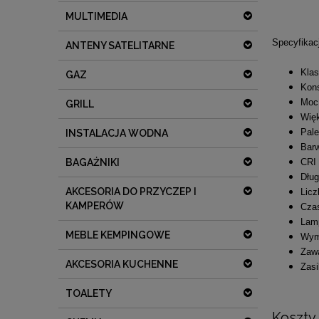
MULTIMEDIA
Specyfikac
ANTENY SATELITARNE
Klas
GAZ
Kons
Moc
GRILL
Więk
Pale
INSTALACJA WODNA
Bar
CRI 
BAGAŻNIKI
Dług
AKCESORIA DO PRZYCZEP I
Licz
KAMPERÓW
Czas
Lamp
MEBLE KEMPINGOWE
Wym
Zawa
AKCESORIA KUCHENNE
Zasi
TOALETY
Koszty