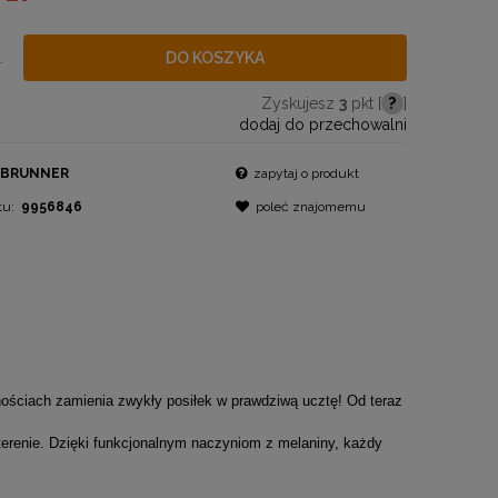
.
DO KOSZYKA
Zyskujesz
3
pkt [
?
]
dodaj do przechowalni
BRUNNER
zapytaj o produkt
tu:
9956846
poleć znajomemu
nościach zamienia zwykły posiłek w prawdziwą ucztę! Od teraz
erenie. Dzięki funkcjonalnym naczyniom z melaniny, każdy