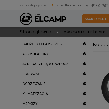
skontaktuj się z nami:
konsultant techniczny + 48 691 750
ASORTYMENT
Strona główna
Akcesoria kuchenne
Kubek 
GADŻETY ELCAMPEROS
AKUMULATORY
AGREGATY PRĄDOTWÓRCZE
LODÓWKI
OGRZEWANIE
KLIMATYZACJA
MARKIZY