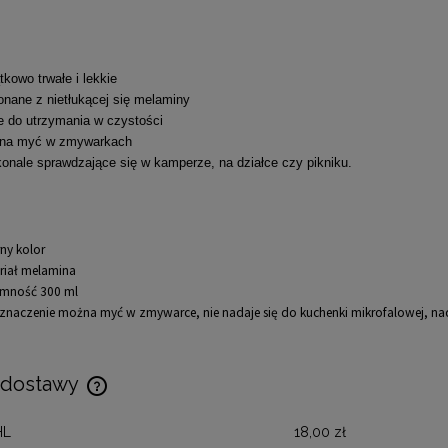
tkowo trwałe i lekkie
nane z nietłukącej się melaminy
e do utrzymania w czystości
na myć w zmywarkach
onale sprawdzające się w kamperze, na działce czy pikniku.
ny kolor
riał melamina
mność 300 ml
znaczenie można myć w zmywarce, nie nadaje się do kuchenki mikrofalowej, na
 dostawy
HL
18,00 zł
Cena nie zawiera ewentualnych kosztów