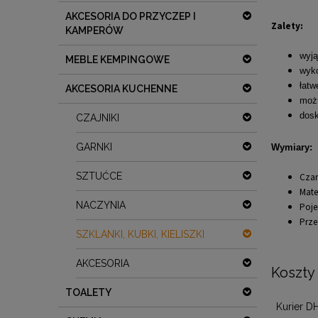
AKCESORIA DO PRZYCZEP I
Zalety:
KAMPERÓW
wyją
MEBLE KEMPINGOWE
wyko
łatw
AKCESORIA KUCHENNE
moż
dosk
CZAJNIKI
GARNKI
Wymiary:
SZTUĆCE
Czar
Mate
NACZYNIA
Poje
Prze
SZKLANKI, KUBKI, KIELISZKI
AKCESORIA
Koszty
TOALETY
Kurier D