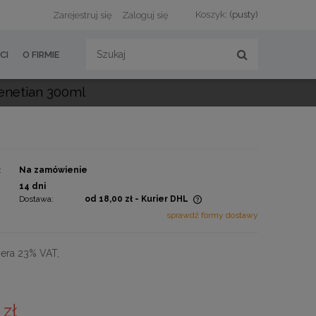
Koszyk:
(pusty)
Zarejestruj się
Zaloguj się
CI
O FIRMIE
enetian 300ml
:
Na zamówienie
:
14 dni
Dostawa:
od 18,00 zł
- Kurier DHL
sprawdź formy dostawy
Cena nie zawiera ewentualnych
kosztów płatności
era 23% VAT,
 zł