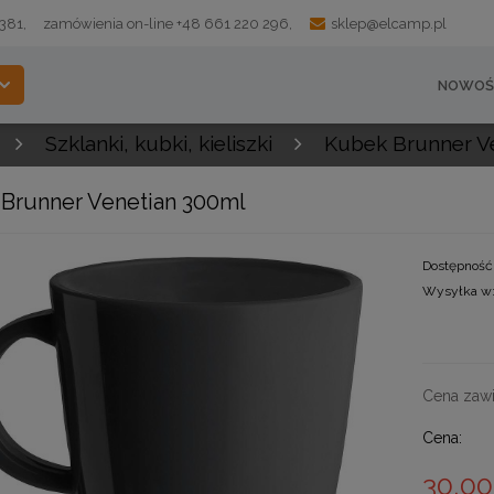
 381,
zamówienia on-line +48 661 220 296,
sklep@elcamp.pl
NOWOŚ
Szklanki, kubki, kieliszki
Kubek Brunner V
Brunner Venetian 300ml
Dostępność
Wysyłka w
Cena zawi
Cena:
30,00