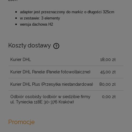
adapter jest przeznaczony do markiz o długości 325cm
w zestawie: 3 elementy
wersja dachowa H2
Koszty dostawy
Cena nie zawiera ewentualnych kosztów płatności
Kurier DHL
18,00 zł
Kurier DHL Panele
(Panele fotowoltaiczne)
45,00 zł
Kurier DHL Plus
(Przesyłka niestandardowa)
80,00 zł
Odbiór osobisty
(odbiór w siedzibie firmy
0,00 zł
ul. Tyniecka 118E 30-376 Kraków)
Promocje