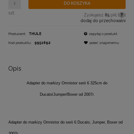
DO KOSZYKA
szt.
Zyskujesz
85
pkt [
?
]
dodaj do przechowalni
Producent:
THULE
zapytaj o produkt
Kod produktu:
9951692
poleć znajomemu
Opis
Adapter do markizy Omnistor serii 6 325cm do
Ducato/Jumper/Boxer od 2007r.
Adapter do markizy Omnistor do serii 6 Ducato, Jumper, Boxer od
2007r