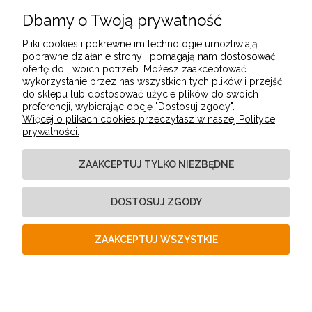
Dbamy o Twoją prywatność
POMOC
Pliki cookies i pokrewne im technologie umożliwiają
poprawne działanie strony i pomagają nam dostosować
ofertę do Twoich potrzeb. Możesz zaakceptować
MOJE KONTO
wykorzystanie przez nas wszystkich tych plików i przejść
do sklepu lub dostosować użycie plików do swoich
preferencji, wybierając opcję "Dostosuj zgody".
Więcej o plikach cookies przeczytasz w naszej Polityce
PŁATNOŚCI I DOSTAWA
prywatności.
ZAAKCEPTUJ TYLKO NIEZBĘDNE
INFORMACJE
DOSTOSUJ ZGODY
O NAS
ZAAKCEPTUJ WSZYSTKIE
POKAŻ PEŁNĄ WERSJĘ STRONY
Sklep internetowy Shoper Premium